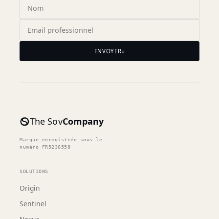
ENVOYER
»
The Sov
Company
Marque enregistrée sous le
numéro FR5236558
SOLUTIONS
Origin
Sentinel